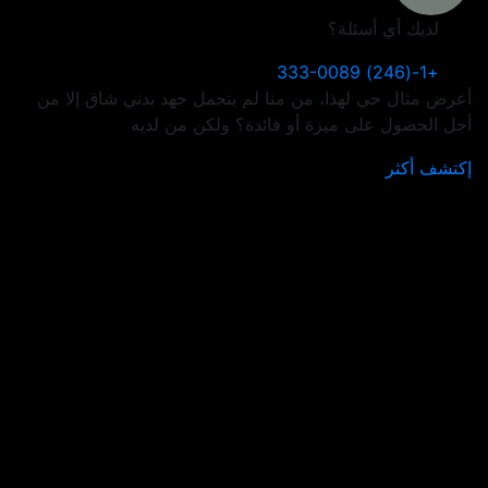
لديك أي أسئلة؟
+1-(246) 333-0089
أعرض مثال حي لهذا، من منا لم يتحمل جهد بدني شاق إلا من
أجل الحصول على ميزة أو فائدة؟ ولكن من لديه
إكتشف أكثر