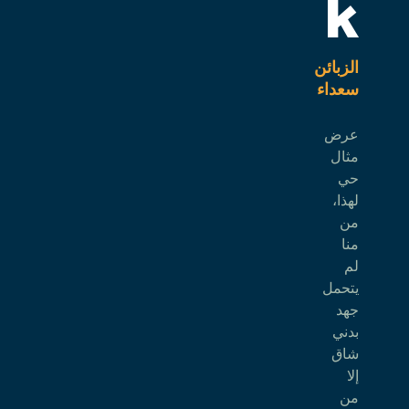
k
الزبائن
سعداء
عرض
مثال
حي
لهذا،
من
منا
لم
يتحمل
جهد
بدني
شاق
إلا
من