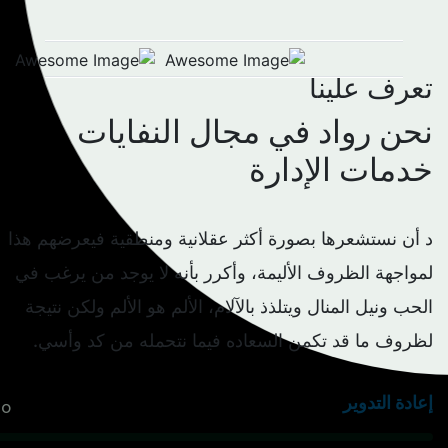
تعرف علينا
نحن رواد في مجال النفايات
خدمات الإدارة
د أن نستشعرها بصورة أكثر عقلانية ومنطقية فيعرضهم هذا
لمواجهة الظروف الأليمة، وأكرر بأنه لا يوجد من يرغب في
الحب ونيل المنال ويتلذذ بالآلام، الألم هو الألم ولكن نتيجة
لظروف ما قد تكمن السعاده فيما نتحمله من كد وأسي.
إعادة التدوير
0