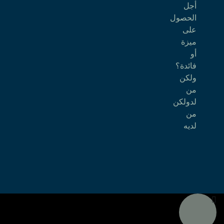
أجل
الحصول
على
ميزة
أو
فائدة؟
ولكن
من
لدولكن
من
لديه